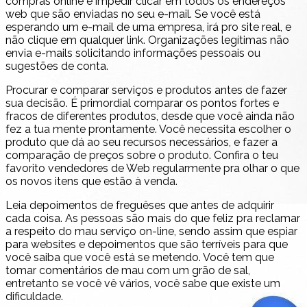
compras online é impedir clicar em todos os endereços
web que são enviadas no seu e-mail. Se você está
esperando um e-mail de uma empresa, irá pro site real, e
não clique em qualquer link. Organizações legítimas não
envia e-mails solicitando informações pessoais ou
sugestões de conta.
Procurar e comparar serviços e produtos antes de fazer
sua decisão. É primordial comparar os pontos fortes e
fracos de diferentes produtos, desde que você ainda não
fez a tua mente prontamente. Você necessita escolher o
produto que dá ao seu recursos necessários, e fazer a
comparação de preços sobre o produto. Confira o teu
favorito vendedores de Web regularmente pra olhar o que
os novos itens que estão à venda.
Leia depoimentos de freguêses que antes de adquirir
cada coisa. As pessoas são mais do que feliz pra reclamar
a respeito do mau serviço on-line, sendo assim que espiar
para websites e depoimentos que são terríveis para que
você saiba que você está se metendo. Você tem que
tomar comentários de mau com um grão de sal,
entretanto se você vê vários, você sabe que existe um
dificuldade.