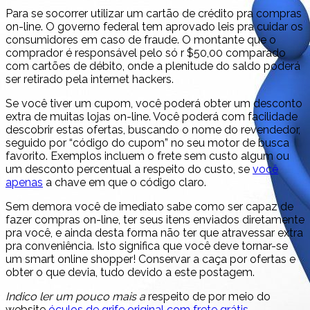
Para se socorrer utilizar um cartão de crédito pra compras
on-line. O governo federal tem aprovado leis pra cuidar os
consumidores em caso de fraude. O montante que o
comprador é responsável pelo só r $50,00 comparado
com cartões de débito, onde a plenitude do saldo poderá
ser retirado pela internet hackers.
Se você tiver um cupom, você poderá obter um desconto
extra de muitas lojas on-line. Você poderá com facilidade
descobrir estas ofertas, buscando o nome do revendedor,
seguido por “código do cupom” no seu motor de busca
favorito. Exemplos incluem o frete sem custo algum ou
um desconto percentual a respeito do custo, se
você
apenas
a chave em que o código claro.
Sem demora você de imediato sabe como ser capaz de
fazer compras on-line, ter seus itens enviados diretamente
pra você, e ainda desta forma não ter que atravessar extra
pra conveniência. Isto significa que você deve tornar-se
um smart online shopper! Conservar a caça por ofertas e
obter o que devia, tudo devido a este postagem.
Indico ler um pouco mais a
respeito de por meio do
website
óculos de grife original com frete grátis