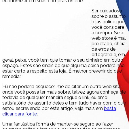
economizar em suas compras on-line.
Ser cuidadoso
sobre o assunto
lojas online que
você considere
a compra. Se a
web store é mal
projetado, cheia
de erros de
ortografia e, em
geral, peixe, você tem que tomar o seu dinheiro em outro
espaço. Estes são sinais de que alguma coisa poderá não
estar certo a respeito esta loja. É melhor prevenir do que
remediar.
Eu não poderia esquecer-me de citar um outro web site
onde você possa ler mais sobre, talvez agora conheça ele
todavia de qualquer maneira segue o link, eu amo
satisfatório do assunto deles e tem tudo haver com o que
estou escrevendo por este artigo, veja mais em
basta
clicar para fonte
.
Uma fantástica forma de manter-se seguro ao fazer