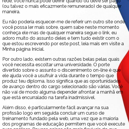
rede, você nunca pode definir quando ou deve ser pago
(ou talvez o mais eficazmente remunerado) de qualquer
maneira.
Eu não poderia esquecer-me de referir um outro site onde
você possa ler mais sobre, quem sabe neste momento
conheça ele mas de qualquer maneira segue o link, eu
adoro muito do assunto deles e tem tudo existir com o
que estou escrevendo por este post, leia mais em visite a
Minha página Inicial.
Por outro lado, existem outras razões belas pelas quais
você necessita escoltar uma universidade. O porte
divertido sobre o assunto o discernimento on-line é que
ele ajuda você a usufruir a vida durante o tempo que
produz teu diploma. Isso significa que as oportunidades
de avanço dentro do cargo selecionado são várias. Você
não vai de modo alguma depender afrontar a manhã em
que está encurralado na tarefa inadmissível.
Além disso, é particularmente fácil avançar na sua
profissão logo em seguida concluir um curso de
treinamento fundado pela web, uma vez que a maioria
dos programas de educação permitem que você execute