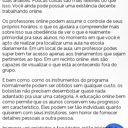
suas análises. Poucas coisas são mais flexíveis do que
isso. Você ainda pode possuir uma existência decente
trabalhando online.
Os professores online podem assumir o controle de seus
próprios horários, o que os ajudará a compreender mais
sobre isso sua obediência de ver o que é realmente
primordial pra seus alunos, no momento em que você é
apto de realizar pra localizar uma aula na escola
diariamente. Em um local de aula, um professor podes
super bem ter acesso apenas aos treinamentos que sejam
pertinentes ao tipo. Em um recinto online, eles são
capazes de visualizar o que está acontecendo fora do
grupo.
E bem como, como os instrumentos do programa
normalmente podem ser obtidos sem qualquer custo, os
bolsistas não precisam desembolsar quase nada
adiantado pra usar uma categoria. A educação online bem
como permite que os alunos conservem seu progresso
em característico. Eles podem ser tão individuais quanto
quiserem com seus instrutores, sem horror de fornecer
detalhes pessoais a outra pessoa.