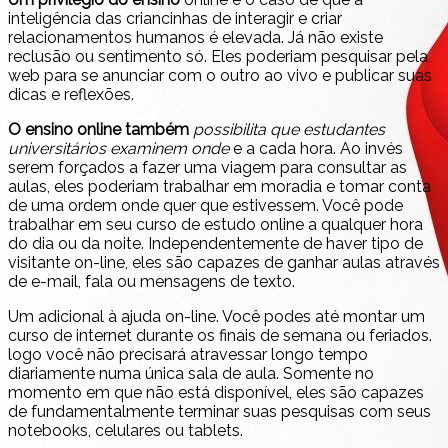
inteligência das criancinhas de interagir e criar
relacionamentos humanos é elevada. Já não existe
reclusão ou sentimento só. Eles poderiam pesquisar pela
web para se anunciar com o outro ao vivo e publicar suas
dicas e reflexões.
O ensino online também
possibilita que estudantes
universitários examinem onde
e a cada hora. Ao invés
serem forçados a fazer uma viagem para consultar as
aulas, eles poderiam trabalhar em moradia e tomar conta
de uma ordem onde quer que estivessem. Você pode
trabalhar em seu curso de estudo online a qualquer hora
do dia ou da noite. Independentemente de haver tipo de
visitante on-line, eles são capazes de ganhar aulas através
de e-mail, fala ou mensagens de texto.
Um adicional à ajuda on-line. Você podes até montar um
curso de internet durante os finais de semana ou feriados.
logo você não precisará atravessar longo tempo
diariamente numa única sala de aula. Somente no
momento em que não está disponível, eles são capazes
de fundamentalmente terminar suas pesquisas com seus
notebooks, celulares ou tablets.