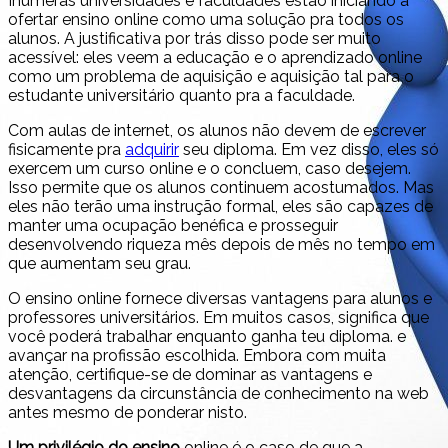
Inúmeras universidades e faculdades estão iniciando a
ofertar ensino online como uma solução pra todos os
alunos. A justificativa por trás disso pode ser muito
acessível: eles veem a educação e o aprendizado online
como um problema de aquisição e aquisição tal para o
estudante universitário quanto pra a faculdade.
Com aulas de internet, os alunos não devem de escrever
fisicamente pra
adquirir
seu diploma. Em vez disso, eles só
exercem um curso online e o concluem, caso desejem.
Isso permite que os alunos continuem acostumados. Mas
eles não terão uma instrução formal, eles são capazes de
manter uma ocupação benéfica e prosseguir
desenvolvendo riqueza mês depois de mês no tempo em
que aumentam seu grau.
O ensino online fornece diversas vantagens para alunos e
professores universitários. Em muitos casos, significa que
você poderá trabalhar enquanto ganha teu diploma. e
avançar na profissão escolhida. Embora com muita
atenção, certifique-se de dominar as vantagens e
desvantagens da circunstância de conhecimento na web
antes mesmo de ponderar nisto.
Um privilégio do ensino
online é o caso de que a