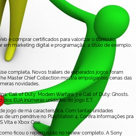
 e comprar certificados para valorizar o currículo.
 em marketing digital e programação, a título de exemplo.
.
ise completa. Novos trailers de esperados jogos foram
 The Master Chief Collection mostra empolgantes cenas das
úmeras novidades.
ps, Call of Duty: Modern Warfare 3 e Call of Duty: Ghosts.
o dos EUA inúmeras unidades do jogo E.T.
 de jogo de má característica. Com tantas unidades
 de um pendrive no PlayStation 4. Confira informações pra
PS Vita e Xbox One.
a como ficou o repercussão no review completo. A Sony