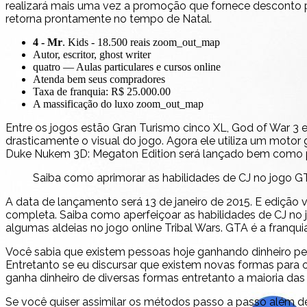
realizará mais uma vez a promoção que fornece desconto pr
retorna prontamente no tempo de Natal.
4 - Mr
. Kids - 18.500 reais zoom_out_map
Autor, escritor, ghost writer
quatro — Aulas particulares e cursos online
Atenda bem seus compradores
Taxa de franquia: R$ 25.000.00
A massificação do luxo zoom_out_map
Entre os jogos estão Gran Turismo cinco XL, God of War 3 
drasticamente o visual do jogo. Agora ele utiliza um moto
Duke Nukem 3D: Megaton Edition será lançado bem como pra
Saiba como aprimorar as habilidades de CJ no jogo 
A data de lançamento será 13 de janeiro de 2015. E edição 
completa. Saiba como aperfeiçoar as habilidades de CJ n
algumas aldeias no jogo online Tribal Wars. GTA é a fran
Você sabia que existem pessoas hoje ganhando dinheiro p
Entretanto se eu discursar que existem novas formas para
ganha dinheiro de diversas formas entretanto a maioria d
Se você quiser assimilar os métodos passo a passo além d