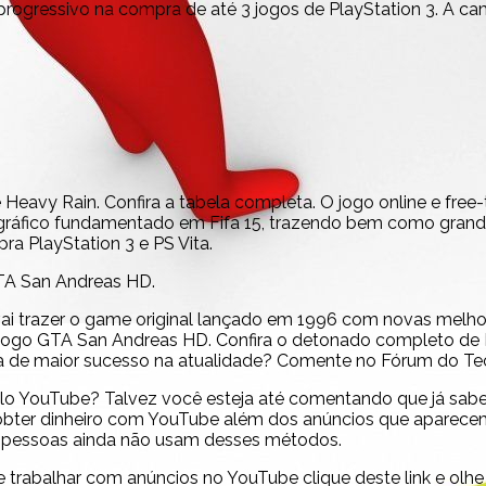
ogressivo na compra de até 3 jogos de PlayStation 3. A camp
e Heavy Rain. Confira a tabela completa. O jogo online e fr
r gráfico fundamentado em Fifa 15, trazendo bem como grande
 PlayStation 3 e PS Vita.
GTA San Andreas HD.
vai trazer o game original lançado em 1996 com novas melhor
o jogo GTA San Andreas HD. Confira o detonado completo de
quia de maior sucesso na atualidade? Comente no Fórum do T
elo YouTube? Talvez você esteja até comentando que já sa
 obter dinheiro com YouTube além dos anúncios que aparecem
as pessoas ainda não usam desses métodos.
e trabalhar com anúncios no YouTube clique deste link e ol