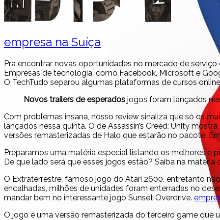
empresa na Suíça
Pra encontrar novas oportunidades no mercado de serviço em
Empresas de tecnologia, como Facebook, Microsoft e Google
O TechTudo separou algumas plataformas de cursos online
Novos trailers de esperados
jogos foram lançados nes
Com problemas insana, nosso review sinaliza que só os mai
lançados nessa quinta. O de Assassin’s Creed: Unity mostr
versões remasterizadas de Halo que estarão no pacote. Em 
Preparamos uma matéria especial listando os melhores e pior
De que lado será que esses jogos estão? Saiba na matéria 
O Extraterrestre, famoso jogo do Atari 2600, entretanto nã
encalhadas, milhões de unidades foram enterradas no dese
mandar bem no interessante jogo Sunset Overdrive.
empres
O jogo é uma versão remasterizada do terceiro game que un