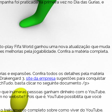
anha foi praticada na primeira vez no Dia das Gurias, e
ee-to-play Fifa World ganhou uma nova atualização que muda
s melhorias pela jogabilidade. Confira a matéria completa.
ias e expansões. Confira todos os detalhes pela matéria
 Drakengard 3.
site da empresa
sugestões para conquistar
echTudo. basta clicar no seguinte documento /p>
be que inúmeras pessoas ganham dinheiro com o YouTube.
 no website? Pois que é, YouTube possibilita que você
he o treinamento completo sobre como viver do YouTube.