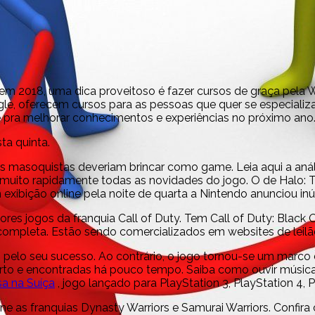
 2018, uma dica proveitoso é fazer cursos de graça pela Web
, oferecem cursos para as pessoas que quer se especializar
 pra melhorar conhecimentos e experiências no próximo ano
ta quinta.
s masoquistas deveriam brincar como game. Leia aqui a anál
a muito rapidamente todas as novidades do jogo. O de Halo:
exibição online pela noite de quarta a Nintendo anunciou in
es jogos da franquia Call of Duty. Tem Call of Duty: Black O
completa. Estão sendo comercializados em websites de leilã
o pelo seu sucesso. Ao contrário, o jogo tornou-se um marco
rto e encontradas há pouco tempo. Saiba como ouvir músicas
a na Suíça
, jogo lançado para PlayStation 3, PlayStation 4, 
e as franquias Dynasty Warriors e Samurai Warriors. Confir